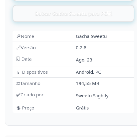
Baixar Gacha Sweetu para PC💻
🔎Nome
Gacha Sweetu
🔗Versão
0.2.8
🗓 Data
Ago, 23
📱 Dispositivos
Android, PC
⚖️Tamanho
194,55 MB
✔️Criado por
Sweetu Slightly
💲 Preço
Grátis