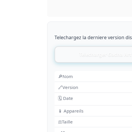
Telechargez la derniere version di
Telecharger Gacha Art
🔎Nom
🔗Version
🗓 Date
📱 Appareils
⚖️Taille