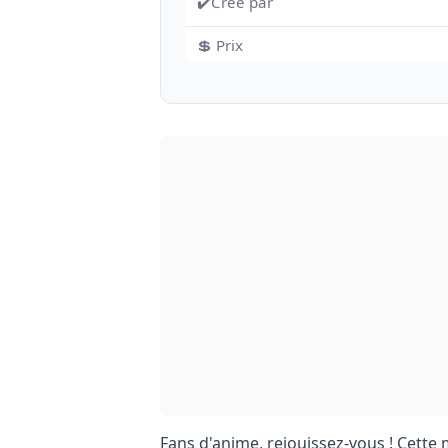
✔️Cree par
💲 Prix
Fans d'anime, rejouissez-vous ! Cette