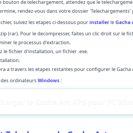
 le bouton de telechargement, attendez que le telechargeme
ermine, rendez-vous dans votre dossier 'Telechargements' p
ichier, suivez les etapes ci-dessous pour
installer
le
Gacha 
ip (rar). Pour le decompresser, faites un clic droit sur le fich
rminer le processus d'extraction.
 le fichier d'installation, un fichier .exe.
allation.
dera a travers les etapes restantes pour configurer le Gacha 
r des ordinateurs
Windows
:
charger le Gacha Art APK pour PC Wi