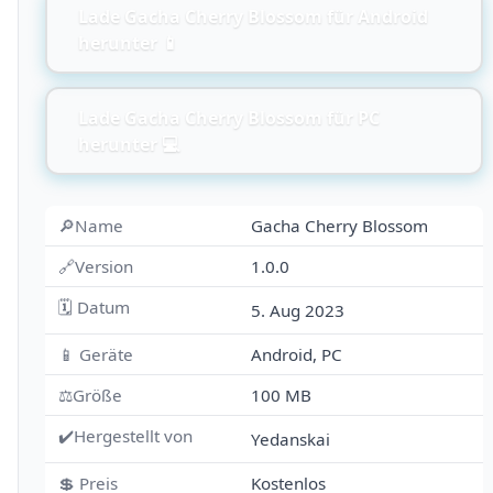
Lade Gacha Cherry Blossom für Android
herunter 📱
Lade Gacha Cherry Blossom für PC
herunter 💻
🔎Name
Gacha Cherry Blossom
🔗Version
1.0.0
🗓 Datum
5. Aug 2023
📱 Geräte
Android, PC
⚖️Größe
100 MB
✔️Hergestellt von
Yedanskai
💲 Preis
Kostenlos